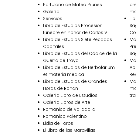
Portulano de Mateo Prunes
pr
Galería
ma
Servicios
Li
Libro de Estudios Procesión
Sa
fúnebre en honor de Carlos V
Co
Libro de Estudios Siete Pecados
Ma
Capitales
Pr
Libro de Estudios del Códice de la
Sa
Guerra de Troya
Ma
Libro de Estudios de Herbolarium
Apo
et materia medica
Re
Libro de Estudios de Grandes
Ma
Horas de Rohan
mo
Galería Libro de Estudios
tra
Galería Libros de Arte
Románico de Valladolid
Románico Palentino
Lidia de Toros
El Libro de las Maravillas