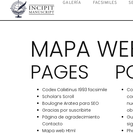
GALERÍA
FACSIMILES
S
MAPA WE
PAGES
P
Codex Calixtinus 1993 facsimile
Cod
Scholar’s Scroll
co
Boulogne Aratea para SEO
nu
Gracias por suscribirte
ob
Página de agradecimiento
Gu
Contacto
sig
Mapa web Html
Ph