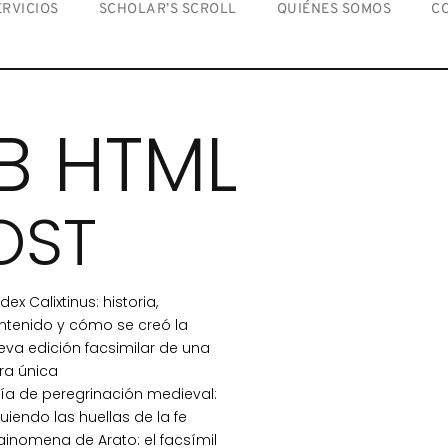
ERVICIOS
SCHOLAR’S SCROLL
QUIÉNES SOMOS
C
B HTML
OST
ex Calixtinus: historia,
ntenido y cómo se creó la
eva edición facsimilar de una
ra única
ía de peregrinación medieval:
uiendo las huellas de la fe
ainomena de Arato: el facsímil