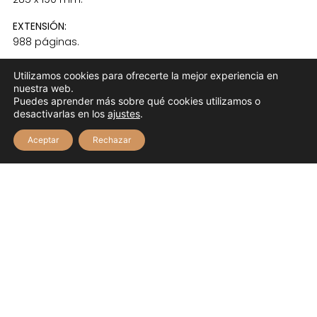
EXTENSIÓN:
988 páginas.
ILUMINACIÓN:
Utilizamos cookies para ofrecerte la mejor experiencia en
Ilustraciones pertenecientes al Tratado Apocalíptico de
nuestra web.
1594.
Puedes aprender más sobre qué cookies utilizamos o
desactivarlas en los
ajustes
.
ENCUADERNACIÓN:
Aceptar
Rechazar
Piel estampada en seco, lomo nervado.