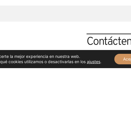
Contácte
Si desea saber más s
certe la mejor experiencia en nuestra web.
Ace
estudios, cómo admir
ué cookies utilizamos o desactivarlas en los
ajustes
.
encantados de atend
CONTACTO