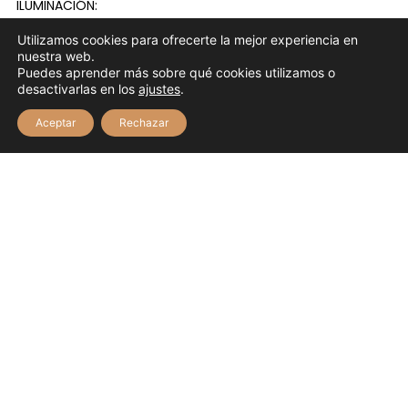
ILUMINACIÓN:
74 miniaturas bellamente iluminadas.
Utilizamos cookies para ofrecerte la mejor experiencia en
nuestra web.
ENCUADERNACIÓN:
Puedes aprender más sobre qué cookies utilizamos o
Marroquí rojo sobre cartulina, decorado con mosaico
desactivarlas en los
ajustes
.
verde y oro.
Aceptar
Rechazar