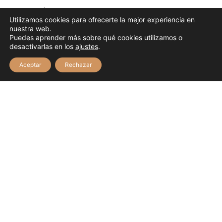
ILUMINACIÓN:
Utilizamos cookies para ofrecerte la mejor experiencia en
121 miniaturas enriquecidas con detalles en oro y plata.
nuestra web.
Puedes aprender más sobre qué cookies utilizamos o
ENCUADERNACIÓN:
desactivarlas en los
ajustes
.
Encuadernado en piel estampada en oro.
Aceptar
Rechazar